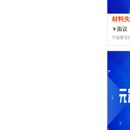
材料
￥面议
宁波赛宝