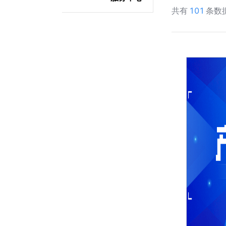
共有
101
条数