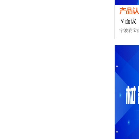
产品
￥面议
宁波赛宝