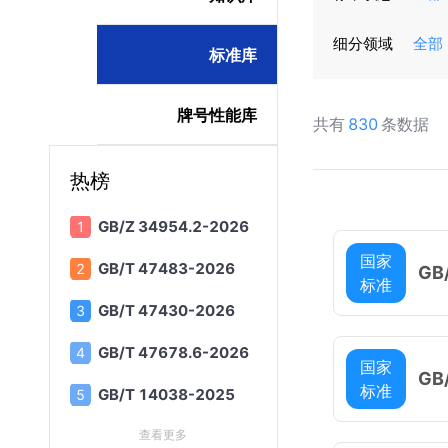
细分领域
全部
标准库
牌号性能库
共有
830
条数据
热榜
GB/Z 34954.2-2026
国家
GB/T 47483-2026
GB
标准
20
GB/T 47430-2026
GB/T 47678.6-2026
国家
GB
标准
GB/T 14038-2025
查看更多